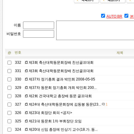
AUTO BR
본
이름
비밀번호
번호
@
제목
332
제3회 축산대학동문회장배 친선골프대회
331
제3회 축산대학동문회장배 친선골프대회
330
제37차 정기총회 결과 박인희 2008-05-05
329
제37차 동문회 정기총회 개최 박인희 200...
328
제2회 건국대학교 총장배 동문 골프대회
327
제24대 축산대학동문회장에 김동봉 동문(23...
1
326
제23대 회장단 회의 <공지>
325
제21대 동문회 1차 부회장단 모임
324
제20대 신임 총장에 민상기 교수(18.가. 동...