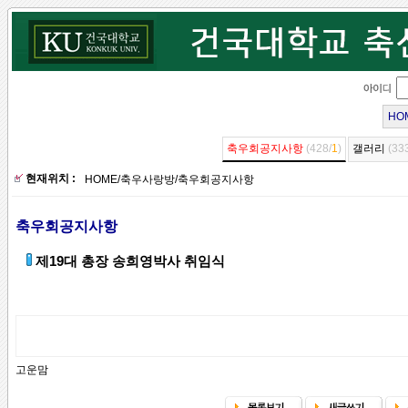
HO
축우회공지사항
(428/
1
)
갤러리
(33
현재위치 :
HOME
/
축우사랑방
/
축우회공지사항
축우회공지사항
제19대 총장 송희영박사 취임식
고운맘