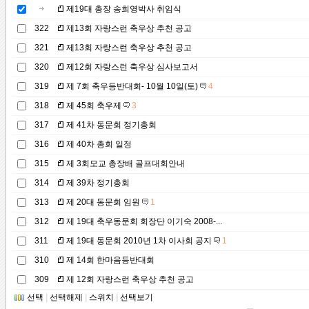
제19대 총장 송희영박사 취임식
322
제13회 자랑스런 축우상 추천 공고
321
제13회 자랑스런 축우상 추천 공고
320
제12회 자랑스런 축우상 심사보고서
319
제 7회 축우등반대회- 10월 10일(토)
4
318
제 45회 축우제
3
317
제 41차 동문회 정기총회
316
제 40차 총회 일정
315
제 3회모교 총장배 골프대회안내
314
제 39차 정기총회
313
제 20대 동문회 임원
1
312
제 19대 축우동문회 회장단 이기숙 2008-...
311
제 19대 동문회 2010년 1차 이사회 공지
1
310
제 14회 한마음등반대회
309
제 12회 자랑스런 축우상 추천 공고
선택
|
선택해제
|
스위치
|
선택보기