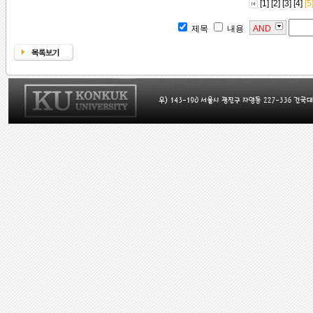
[1]
[2]
[3]
[4]
[5
제목
내용
AND