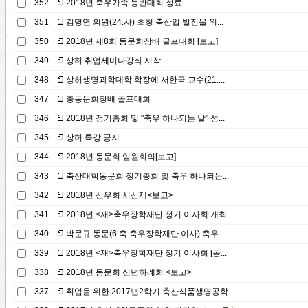
352
2018년 축우가족 등반대회 성료
351
김명연 의원(24.사) 초청 축산업 발전을 위...
350
2018년 제8회 동문회장배 골프대회 [보고]
349
상허 취업세미나강좌 시작
348
상허생명과학대학 학장에 서한극 교수(21....
347
총동문회장배 골프대회
346
2018년 정기총회 및 "축우 하나되는 날" 성...
345
상허 특강 공지
344
2018년 동문회 임원회의[보고]
343
축산대학동문회 정기총회 및 축우 하나되는...
342
2018년 산우회 시산제<보고>
341
2018년 <재>축우장학재단 정기 이사회 개최...
340
박문규 동문(6.축.축우장학재단 이사) 축우...
339
2018년 <재>축우장학재단 정기 이사회 [공...
338
2018년 동문회 신년하례회 <보고>
337
취업을 위한 2017년2학기 축산식품생명공학...