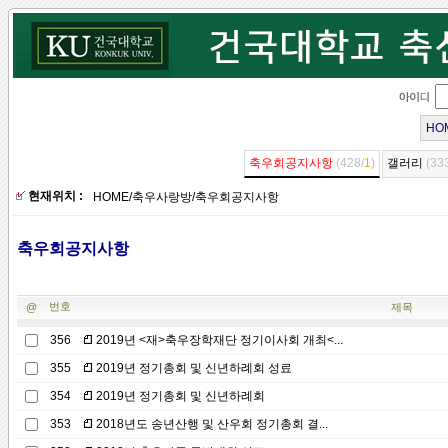
HO
축우회공지사항
(428/
1
)
갤러리
(33
현재위치 :
HOME
/
축우사랑방
/
축우회공지사항
축우회공지사항
번호
@
제목
356
2019년 <재>축우장학재단 정기이사회 개최<...
355
2019년 정기총회 및 신년하례회 성료
354
2019년 정기총회 및 신년하례회
353
2018년도 송년산행 및 산우회 정기총회 결...