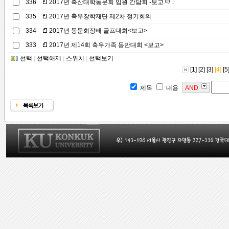
336
2017년 축산대학동문회 임원 간담회 -보고
1
335
2017년 축우장학재단 제2차 정기회의
334
2017년 동문회장배 골프대회<보고>
333
2017년 제14회 축우가족 등반대회 <보고>
선택
|
선택해제
|
스위치
|
선택보기
[1]
[2]
[3]
[4]
[5
제목
내용
AND