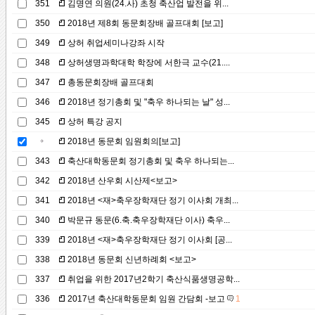
351
김명연 의원(24.사) 초청 축산업 발전을 위...
350
2018년 제8회 동문회장배 골프대회 [보고]
349
상허 취업세미나강좌 시작
348
상허생명과학대학 학장에 서한극 교수(21....
347
총동문회장배 골프대회
346
2018년 정기총회 및 "축우 하나되는 날" 성...
345
상허 특강 공지
2018년 동문회 임원회의[보고]
343
축산대학동문회 정기총회 및 축우 하나되는...
342
2018년 산우회 시산제<보고>
341
2018년 <재>축우장학재단 정기 이사회 개최...
340
박문규 동문(6.축.축우장학재단 이사) 축우...
339
2018년 <재>축우장학재단 정기 이사회 [공...
338
2018년 동문회 신년하례회 <보고>
337
취업을 위한 2017년2학기 축산식품생명공학...
336
2017년 축산대학동문회 임원 간담회 -보고
1