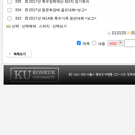
335
2017년 축우장학재단 제2차 정기회의
334
2017년 동문회장배 골프대회<보고>
333
2017년 제14회 축우가족 등반대회 <보고>
선택
|
선택해제
|
스위치
|
선택보기
[1]
[2]
[3]
[4]
[5
제목
내용
AND