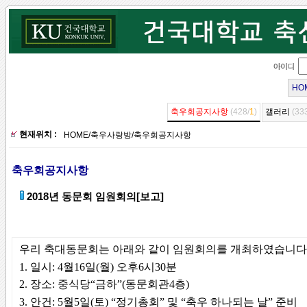
HO
축우회공지사항
(428/
1
)
갤러리
(33
현재위치 :
HOME
/
축우사랑방
/
축우회공지사항
축우회공지사항
2018년 동문회 임원회의[보고]
우리 축대동문회는 아래와 같이 임원회의를 개최하였습니다
1. 일시: 4월16일(월) 오후6시30분
2. 장소: 중식당“금하”(동문회관4층)
3. 안건: 5월5일(토) “정기총회” 및 “축우 하나되는 날” 준비