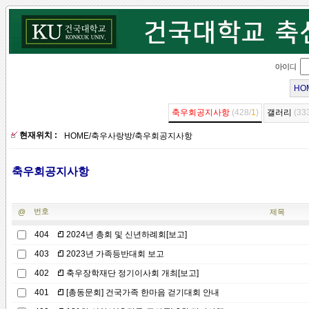
HO
축우회공지사항
(428/
1
)
갤러리
(33
현재위치 :
HOME
/
축우사랑방
/
축우회공지사항
축우회공지사항
번호
@
제목
404
2024년 총회 및 신년하례회[보고]
403
2023년 가족등반대회 보고
402
축우장학재단 정기이사회 개최[보고]
401
[총동문회] 건국가족 한마음 걷기대회 안내