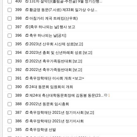
400
131차 설악산(흘림골-주전골) 9월 정기산행...
399
황금영 동문(7.사료) 제33회 일가상 수상...
398
아침가리 계곡 트레킹(산우회)
397
[축우 하나되는 날] 행사 보고
396
축우 하나되는 날[공지]
395
2023년 산우회 시산제 성료[보고]
394
2023년 총회 및 신년하례회 성료 [보고]
393
2022년 축우가족등반대회 [보고]
392
2022년 축우가족등반대회 [보고]
391
축우장학재단 이사회 개최 <보고>
390
24대 동문회 임원회의 개최
389
제24대 축산대학동문회장에 김동봉 동문(23...
1
388
2022년 동문회 임시총회
387
축우장학재단 2021년 정기이사회 [보고]
386
축우장학재단 2021년 정기이사회
385
축우장학생 선발