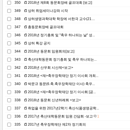
350
2018년 제8회 동문회장배 골프대회 [보고]
349
상허 취업세미나강좌 시작
348
상허생명과학대학 학장에 서한극 교수(21....
347
총동문회장배 골프대회
346
2018년 정기총회 및 "축우 하나되는 날" 성...
345
상허 특강 공지
344
2018년 동문회 임원회의[보고]
343
축산대학동문회 정기총회 및 축우 하나되는...
342
2018년 산우회 시산제<보고>
341
2018년 <재>축우장학재단 정기 이사회 개최...
340
박문규 동문(6.축.축우장학재단 이사) 축우...
339
2018년 <재>축우장학재단 정기 이사회 [공...
338
2018년 동문회 신년하례회 <보고>
337
취업을 위한 2017년2학기 축산식품생명공학...
336
2017년 축산대학동문회 임원 간담회 -보고
1
335
2017년 축우장학재단 제2차 정기회의