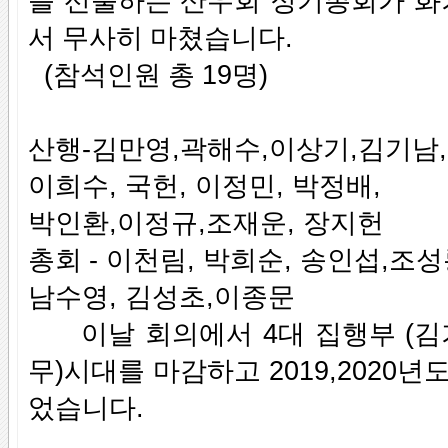
를 선출하는 산우회 정기총회가 
서 무사히 마쳤습니다
.
(
참석인원 총
19
명
)
산행
-
김만영
,
곽해수
,
이상기
,
김기남
,
이희수
,
국헌
,
이정민
,
박정배
,
박인환
,
이정규
,
조재운
,
장지헌
총회
-
이천림
,
박희순
,
송인섭
,
조성
남수영
,
김성초
,
이종문
이날 회의에서
4
대 집행부
(
김
무
)
시대를 마감하고
2019,2020
년도
었습니다
.