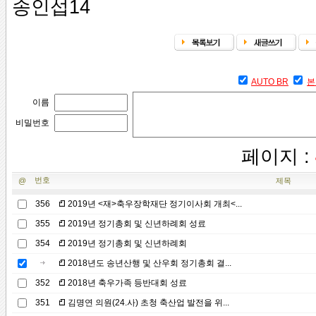
송인섭14
AUTO BR
본
이름
비밀번호
페이지 :
번호
@
제목
356
2019년 <재>축우장학재단 정기이사회 개최<...
355
2019년 정기총회 및 신년하례회 성료
354
2019년 정기총회 및 신년하례회
2018년도 송년산행 및 산우회 정기총회 결...
352
2018년 축우가족 등반대회 성료
351
김명연 의원(24.사) 초청 축산업 발전을 위...