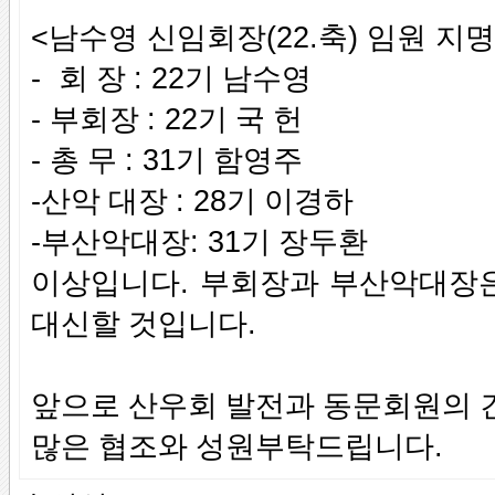
<남수영 신임회장(22.축) 임원 지명
-
회 장
: 22
기 남수영
-
부회장
: 22
기 국 헌
-
총 무
: 31
기 함영주
-
산악 대장
: 28
기 이경하
-
부산악대장
: 31
기 장두환
이상입니다
.
부회장과 부산악대장은
대신할 것입니다
.
앞으로 산우회 발전과 동문회원의 
많은 협조와 성원부탁드립니다
.