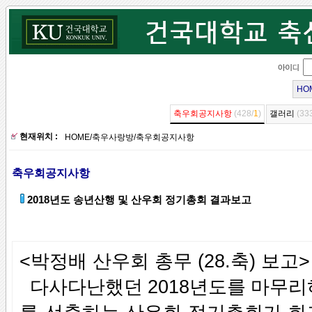
HO
축우회공지사항
(428/
1
)
갤러리
(33
현재위치 :
HOME
/
축우사랑방
/
축우회공지사항
축우회공지사항
2018년도 송년산행 및 산우회 정기총회 결과보고
<박정배 산우회 총무 (28.축) 보고>
다사다난했던
2018
년도를 마무리