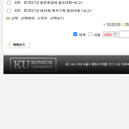
334
2017년 동문회장배 골프대회<보고>
333
2017년 제14회 축우가족 등반대회 <보고>
선택
|
선택해제
|
스위치
|
선택보기
[1]
[2]
[3]
[4]
[5
제목
내용
AND