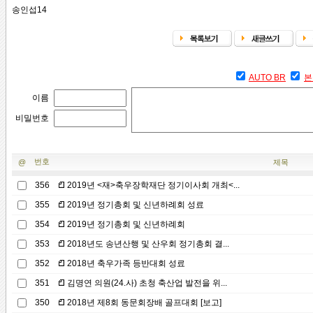
송인섭14
AUTO BR
본
이름
비밀번호
번호
@
제목
356
2019년 <재>축우장학재단 정기이사회 개최<...
355
2019년 정기총회 및 신년하례회 성료
354
2019년 정기총회 및 신년하례회
353
2018년도 송년산행 및 산우회 정기총회 결...
352
2018년 축우가족 등반대회 성료
351
김명연 의원(24.사) 초청 축산업 발전을 위...
350
2018년 제8회 동문회장배 골프대회 [보고]