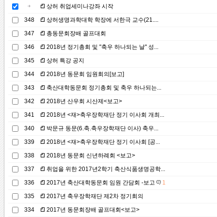
상허 취업세미나강좌 시작
348
상허생명과학대학 학장에 서한극 교수(21....
347
총동문회장배 골프대회
346
2018년 정기총회 및 "축우 하나되는 날" 성...
345
상허 특강 공지
344
2018년 동문회 임원회의[보고]
343
축산대학동문회 정기총회 및 축우 하나되는...
342
2018년 산우회 시산제<보고>
341
2018년 <재>축우장학재단 정기 이사회 개최...
340
박문규 동문(6.축.축우장학재단 이사) 축우...
339
2018년 <재>축우장학재단 정기 이사회 [공...
338
2018년 동문회 신년하례회 <보고>
337
취업을 위한 2017년2학기 축산식품생명공학...
336
2017년 축산대학동문회 임원 간담회 -보고
1
335
2017년 축우장학재단 제2차 정기회의
334
2017년 동문회장배 골프대회<보고>