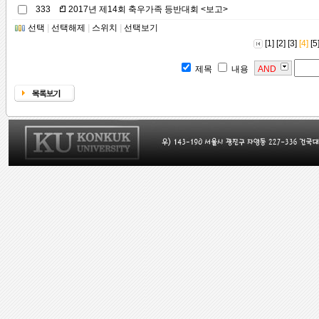
333
2017년 제14회 축우가족 등반대회 <보고>
선택
|
선택해제
|
스위치
|
선택보기
[1]
[2]
[3]
[4]
[5
제목
내용
AND