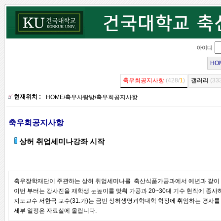
HO
축우회공지사항
(428/
1
)
갤러리
(33
현재위치 :
HOME
/
축우사랑방
/
축우회공지사항
축우회공지사항
상허 취업세미나강좌 시작
축우장학재단이 주관하는 상허 취업세미나를 축산식품가공과에서 예년과 같이 2
이번 부터는 강사진을 재학생 눈높이를 맞춰 가공과 20~30대 기수 현직에 종
지도교수 서한극 교수(31.가)는 금번 상허생명과학대학 학장에 취임하는 경사를
세부 일정은 자료실에 올립니다.