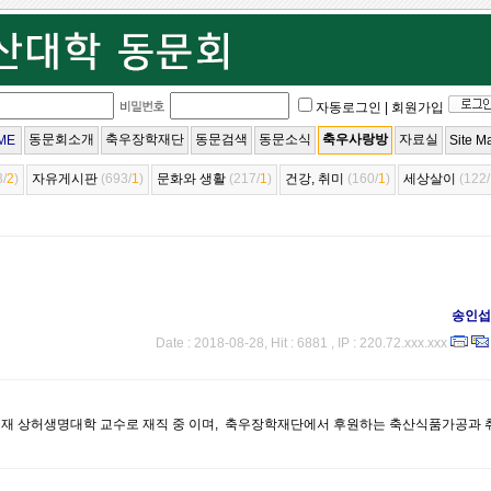
자동로그인
|
회원가입
동문회소개
축우장학재단
동문검색
동문소식
축우사랑방
자료실
ME
Site M
3/
2
)
자유게시판
(693/
1
)
문화와 생활
(217/
1
)
건강, 취미
(160/
1
)
세상살이
(122/
송인섭
Date : 2018-08-28, Hit : 6881 , IP : 220.72.xxx.xxx
 현재 상허생명대학 교수로 재직 중 이며, 축우장학재단에서 후원하는 축산식품가공과 