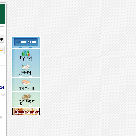
ap
1
)
14
취
임시 비밀
번호 받기