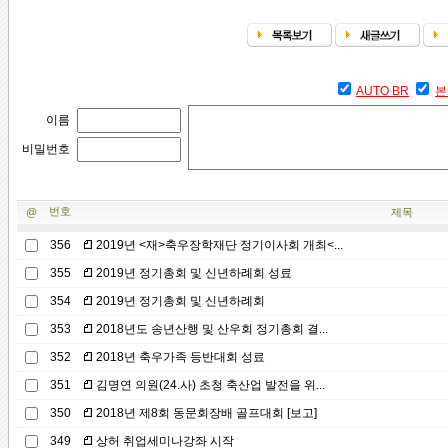
AUTO BR
본
이름
비밀번호
번호
@
제목
356
2019년 <재>축우장학재단 정기이사회 개최<...
355
2019년 정기총회 및 신년하례회 성료
354
2019년 정기총회 및 신년하례회
353
2018년도 송년산행 및 산우회 정기총회 결...
352
2018년 축우가족 등반대회 성료
351
김명연 의원(24.사) 초청 축산업 발전을 위...
350
2018년 제8회 동문회장배 골프대회 [보고]
349
상허 취업세미나강좌 시작