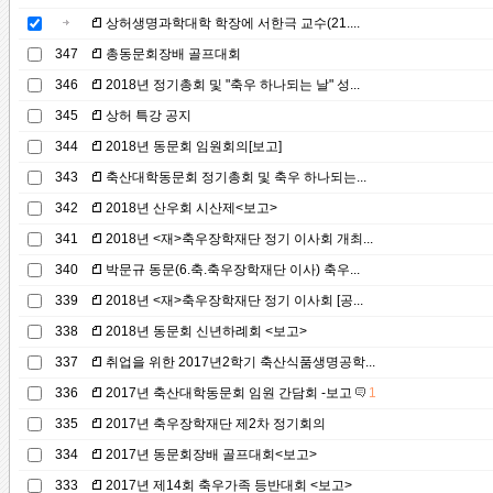
상허생명과학대학 학장에 서한극 교수(21....
347
총동문회장배 골프대회
346
2018년 정기총회 및 "축우 하나되는 날" 성...
345
상허 특강 공지
344
2018년 동문회 임원회의[보고]
343
축산대학동문회 정기총회 및 축우 하나되는...
342
2018년 산우회 시산제<보고>
341
2018년 <재>축우장학재단 정기 이사회 개최...
340
박문규 동문(6.축.축우장학재단 이사) 축우...
339
2018년 <재>축우장학재단 정기 이사회 [공...
338
2018년 동문회 신년하례회 <보고>
337
취업을 위한 2017년2학기 축산식품생명공학...
336
2017년 축산대학동문회 임원 간담회 -보고
1
335
2017년 축우장학재단 제2차 정기회의
334
2017년 동문회장배 골프대회<보고>
333
2017년 제14회 축우가족 등반대회 <보고>