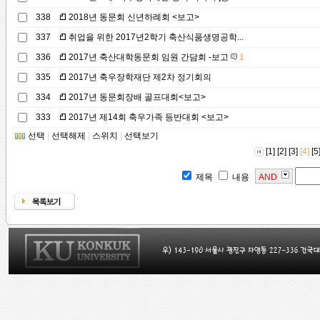
338
2018년 동문회 신년하례회 <보고>
337
취업을 위한 2017년2학기 축산식품생명공학...
336
2017년 축산대학동문회 임원 간담회 -보고
1
335
2017년 축우장학재단 제2차 정기회의
334
2017년 동문회장배 골프대회<보고>
333
2017년 제14회 축우가족 등반대회 <보고>
선택
|
선택해제
|
스위치
|
선택보기
[1]
[2]
[3]
[4]
[5
제목
내용
AND