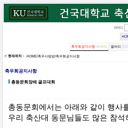
HO
축우회공지사항
(428/
1
)
갤러리
(33
현재위치 :
HOME
/
축우사랑방
/
축우회공지사항
축우회공지사항
총동문회장배 골프대회
총동문회에서는 아래와 같이 행사를
우리 축산대 동문님들도 많은 참석