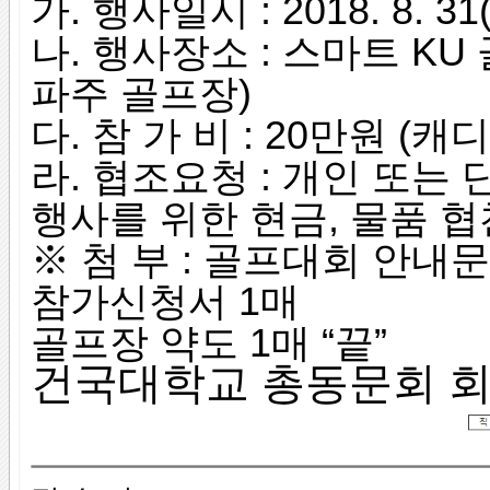
가. 행사일시 : 2018. 8. 31(
나. 행사장소 :
스마트 KU
파주 골프장)
다. 참 가 비 :
20만원 (캐
라. 협조요청 :
개인 또는 
행사를 위한
현금, 물품 협
※ 첨 부 : 골프대회 안내문
참가신청서 1매
골프장 약도 1매 “끝”
건국대학교 총동문회 회 