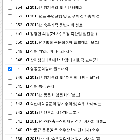
354
2019년 정기총회 및 신년하례회
353
2018년도 송년산행 및 산우회 정기총회 결...
352
2018년 축우가족 등반대회 성료
351
김명연 의원(24.사) 초청 축산업 발전을 위...
350
2018년 제8회 동문회장배 골프대회 [보고]
349
상허 취업세미나강좌 시작
348
상허생명과학대학 학장에 서한극 교수(21....
총동문회장배 골프대회
346
2018년 정기총회 및 "축우 하나되는 날" 성...
345
상허 특강 공지
344
2018년 동문회 임원회의[보고]
343
축산대학동문회 정기총회 및 축우 하나되는...
342
2018년 산우회 시산제<보고>
341
2018년 <재>축우장학재단 정기 이사회 개최...
340
박문규 동문(6.축.축우장학재단 이사) 축우...
339
2018년 <재>축우장학재단 정기 이사회 [공...