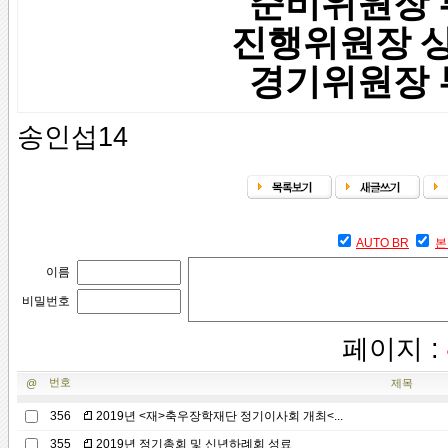
준비위원장 
진행위원장
경기위원장 
송인섭14
AUTO BR
본
이름
비밀번호
페이지 :
번호
@
제목
356
2019년 <재>축우장학재단 정기이사회 개최<...
355
2019년 정기총회 및 신년하례회 성료