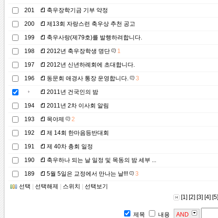
201
축우장학기금 기부 약정
200
제13회 자랑스런 축우상 추천 공고
199
축우사랑(제79호)를 발행하려합니다.
198
2012년 축우장학생 명단
1
197
2012년 신년하례회에 초대합니다.
196
동문회 애경사 통장 운영합니다.
3
2011년 건국인의 밤
194
2011년 2차 이사회 알림
193
목야제
2
192
제 14회 한마음등반대회
191
제 40차 총회 일정
190
축우하나 되는 날 일정 및 목동의 밤 세부 ...
189
5월 5일은 교정에서 만나는 날!!!
3
선택
|
선택해제
|
스위치
|
선택보기
[1]
[2]
[3]
[4]
[5
제목
내용
AND