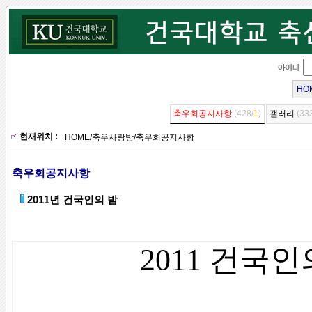
HO
축우회공지사항
(428/
1
)
갤러리
(33
현재위치 :
HOME
/
축우사랑방
/
축우회공지사항
축우회공지사항
2011년 건국인의 밤
2011 건국