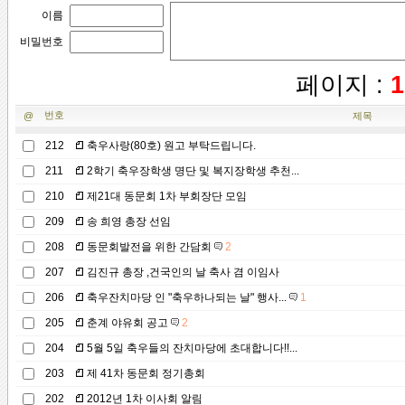
이름
비밀번호
페이지 :
1
번호
@
제목
212
축우사랑(80호) 원고 부탁드립니다.
211
2학기 축우장학생 명단 및 복지장학생 추천...
210
제21대 동문회 1차 부회장단 모임
209
송 희영 총장 선임
208
동문회발전을 위한 간담회
2
207
김진규 총장 ,건국인의 날 축사 겸 이임사
206
축우잔치마당 인 "축우하나되는 날" 행사...
1
205
춘계 야유회 공고
2
204
5월 5일 축우들의 잔치마당에 초대합니다!!...
203
제 41차 동문회 정기총회
202
2012년 1차 이사회 알림