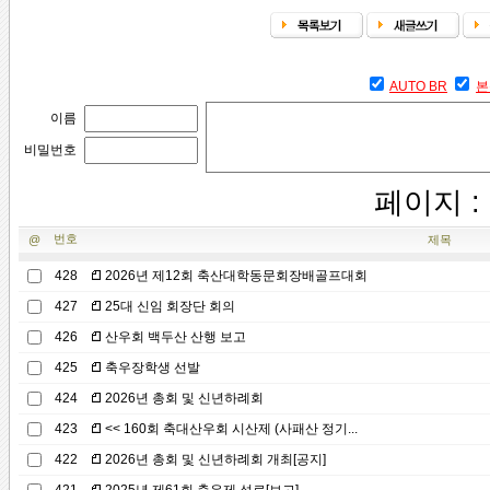
AUTO BR
본
이름
비밀번호
페이지 :
번호
@
제목
428
2026년 제12회 축산대학동문회장배골프대회
427
25대 신임 회장단 회의
426
산우회 백두산 산행 보고
425
축우장학생 선발
424
2026년 총회 및 신년하례회
423
<< 160회 축대산우회 시산제 (사패산 정기...
422
2026년 총회 및 신년하례회 개최[공지]