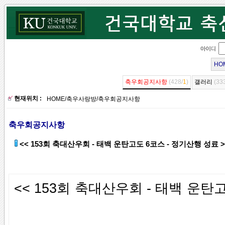
HO
축우회공지사항
(428/
1
)
갤러리
(33
현재위치 :
HOME
/
축우사랑방
/
축우회공지사항
축우회공지사항
<< 153회 축대산우회 - 태백 운탄고도 6코스 - 정기산행 성료 >
<< 153회 축대산우회 - 태백