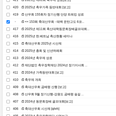
421
2025년 제61회 축우제 성료[보고]
420
2025년 축우가족 등반대회 [보고]
419
산우회 155회차 정기산행 단양 트레킹 성료
<< 153회 축대산우회 - 태백 운탄고도 6코...
417
2025년 제11회 축산대학동문회장배골프대회...
416
2025년 한.베트남 축산현황 세미나
415
축대산우회 2025년 시산제
414
2025년 총회 및 신년하례회
413
2024년 축우제 성료
412
재단법인 축우장학재단 2024년 정기이사회 ...
411
2024년 가족등반대회 [보고]
410
축우제 개최
409
축대산우회 곰배령 산행 [보고]
408
산우회 9월 정기산행-강원도 곰배령 숲길 ...
407
2024년 동문회장배 골프대회[보고]
406
축대산우회 시산제 [qhrh]