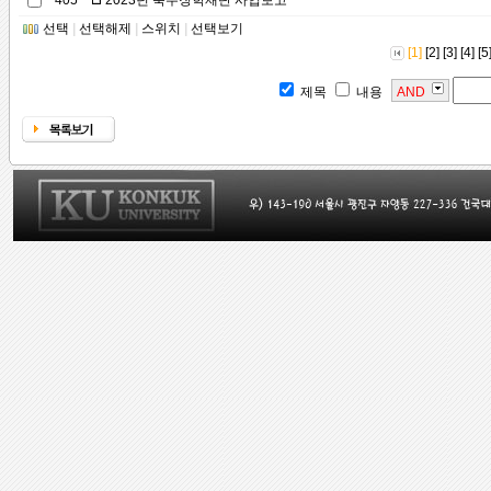
405
2023년 축우장학재단 사업보고
선택
|
선택해제
|
스위치
|
선택보기
[1]
[2]
[3]
[4]
[5
제목
내용
AND