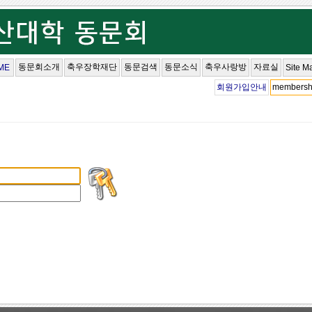
동문회소개
축우장학재단
동문검색
동문소식
축우사랑방
자료실
ME
Site M
회원가입안내
membersh