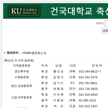
HO
현재위치 :
HOME
/
동문회소개
[축산대 각 지역 동문회]
지역동문회명
직 위
성 명
기/과
연 락 처
경인축우회
회 장
홍 인 성
16축
032-344-9815~7
수원동문회
회 장
김 영 석
11축
031-242-2078
회 장
남 기 수
4가
031-781-8811
용인.성남동문회
총 무
박 형 권
22가
031-716-3820
회 장
이 인 복
14축
031-916-4044
고양.파주동문회
총 무
이 종 영
24축
02-380-1523
회 장
허 진
21경
031-532-1407