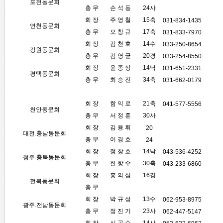
포천동문회
총 무
손 석 동
24사
회 장
주 영 철
15축
031-834-1435
연천동문회
총 무
오 창 규
17축
031-833-7970
회 장
김 천 호
14수
033-250-8654
강원동문회
총 무
김 영 균
20경
033-254-8550
회 장
윤 종 상
14낙
031-651-2331
평택동문회
총 무
최 승 진
34축
031-662-0179
회 장
함 익 로
21축
041-577-5556
천안동문회
총 무
서 정 훈
30사
회 장
김 용 휘
20
대전.충남동문회
총 무
이 경 호
24
회 장
정 창 호
14낙
043-536-4252
청주 충북동문회
총 무
한 항 수
30축
043-233-6860
회 장
홍 의 심
16경
전북동문회
총 무
회 장
박 규 성
13수
062-953-8975
광주.전남동문회
총 무
정 진 기
23사
062-447-5147