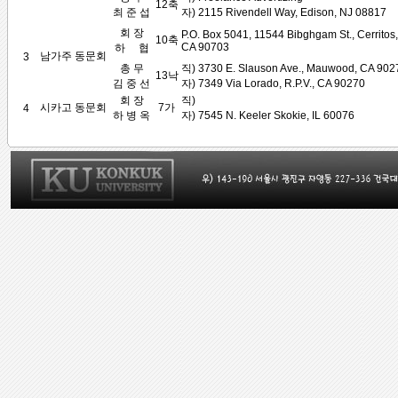
12축
최 준 섭
자) 2115 Rivendell Way, Edison, NJ 08817
회 장
P.O. Box 5041, 11544 Bibghgam St., Cerritos,
10축
CA 90703
하 협
남가주 동문회
3
총 무
직) 3730 E. Slauson Ave., Mauwood, CA 902
13낙
김 중 선
자) 7349 Via Lorado, R.P.V., CA 90270
회 장
직)
시카고 동문회
7가
4
하 병 옥
자) 7545 N. Keeler Skokie, IL 60076