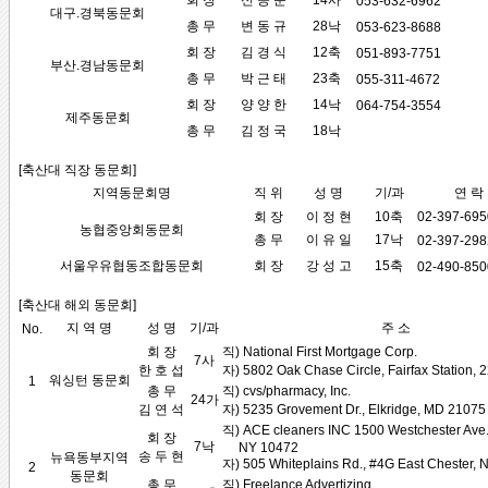
회 장
신 공 순
14사
053-632-6962
대구.경북동문회
총 무
변 동 규
28낙
053-623-8688
회 장
김 경 식
12축
051-893-7751
부산.경남동문회
총 무
박 근 태
23축
055-311-4672
회 장
양 양 한
14낙
064-754-3554
제주동문회
총 무
김 정 국
18낙
[축산대 직장 동문회]
지역동문회명
직 위
성 명
기/과
연 락
회 장
이 정 현
10축
02-397-695
농협중앙회동문회
총 무
이 유 일
17낙
02-397-298
서울우유협동조합동문회
회 장
강 성 고
15축
02-490-850
[축산대 해외 동문회]
지 역 명
성 명
기/과
주 소
No.
회 장
직) National First Mortgage Corp.
7사
한 호 섭
자) 5802 Oak Chase Circle, Fairfax Station, 
워싱턴 동문회
1
총 무
직) cvs/pharmacy, Inc.
24가
김 연 석
자) 5235 Grovement Dr., Elkridge, MD 21075
직) ACE cleaners INC 1500 Westchester Ave.
회 장
7낙
NY 10472
송 두 현
뉴욕동부지역
자) 505 Whiteplains Rd., #4G East Chester,
2
동문회
총 무
직) Freelance Advertizing